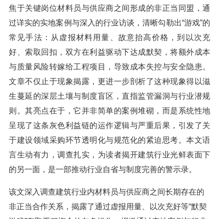
焦于关键岗位材料员与供应商之间形成的非正当同盟，通
过详实的实地案例与深入的行业访谈，清晰勾勒出“游戏”的
常见手法：从虚报材料用量、故意抬高价格，到以次充
好、索取回扣，双方在利益驱动下达成默契，将额外成本
与质量风险转嫁给工程项目，导致成本失控与安全隐患。
文章不仅止于现象揭露，更进一步剖析了这种现象得以滋
生蔓延的深层土壤与制度盲区，直指监管漏洞与行业潜规
则。其亮点在于，它并非简单的案例堆砌，而是系统性地
呈现了这条灰色利益链的运作逻辑与严重后果，引发了关
于建设领域采购环节透明化与规范化的紧迫思考。本文语
言生动有力，调查扎实，为读者揭开建筑行业光鲜表面下
的另一面，是一部推动行业自省与制度完善的警示录。
该文深入调查建筑行业内材料员与供应商之间长期存在的
非正当合作关系，揭露了通过虚报用量、以次充好等“默契