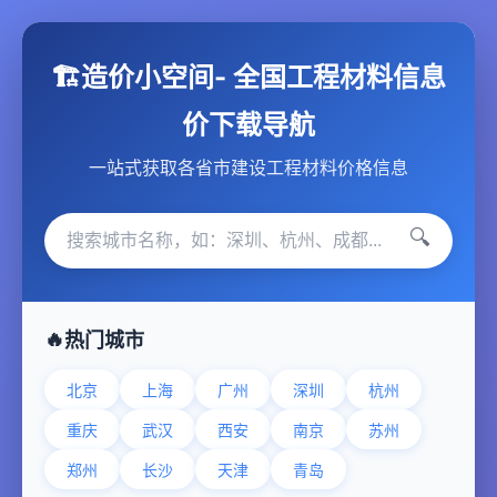
🏗️造价小空间- 全国工程材料信息
价下载导航
一站式获取各省市建设工程材料价格信息
🔍
热门城市
北京
上海
广州
深圳
杭州
重庆
武汉
西安
南京
苏州
郑州
长沙
天津
青岛