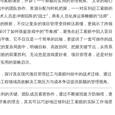
工与索赔场景，开辟了一个新颖而实用的管理视角。 文章的核心
戏中的团队协作、资源分配与时机把握，一一对应到赶工索赔的
术人员是冲锋陷阵的“战士”，商务人员化身运筹帷幄的“法师”，
象的映射，不仅让复杂的项目管理变得鲜活易懂，更揭示了跨领
探讨了如何借鉴游戏中的“节奏感”，避免在赶工索赔中陷入盲目
的平衡。它不仅仅是一个简单的比喻，更提供了一套可操作的战
议的复杂局面中，明确目标、高效协同、把握关键节点，从而系
索赔的双重胜利。无论您是游戏爱好者、项目管理者，还是对创
与实用的策略启示。
略，探讨其在现代项目管理赶工与索赔纠纷中的战术迁移。通过
为工程领域高效解决工期压力与成本争议提供新颖的管理视角。
胜利的关键。团队成员紧密协作，通过不断摧毁敌方防御塔，逐
节奏的理念，其实可以巧妙地迁移到赶工索赔的实际工作场景