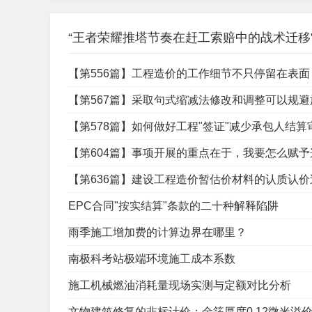
“王者荣耀推塔节奏在赶工索赔中的战术迁移”
【第556篇】工程造价的工作细节不只停留在表
【第567篇】采取句式缩减法修改和调整可以规
【第578篇】如何做好工程"签证"减少承包人结算
【第604篇】事项开展的重点在于，我要怎么赋
【第636篇】建设工程造价暂估价材料的认质认
EPC合同"按实结算"条款的二十种解释陷阱
雨季施工增加费的计算边界在哪里？
南极科考站极端环境施工成本系数
施工机械燃油消耗量现场实测与定额对比分析
文物建筑修复的非标计价：金箔厚度0.12微米溢