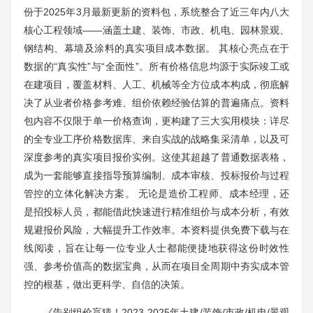
份于2025年3月最新更新的资料包，系统整合了近三年内八大
核心工程领域——涵盖土建、装饰、市政、机电、园林景观、
钢结构、幕墙及涂料的真实项目成本数据。 其核心亮点在于
数据的“真实性”与“全面性”。所有价格信息均源于实际竣工或
在建项目，覆盖材料、人工、机械等全方位成本构成，彻底解
决了从业者价格参考难、组价依赖经验估算的普遍痛点。资料
包内容不仅限于单一价格查询，更构建了三大实用模块：详尽
的全专业工序价格数据库、来自实战的战略集采清单，以及可
深度参考的真实项目报价实例。这使其超越了普通数据表格，
成为一套能够直接指导预算编制、成本审核、投标报价与过程
管控的立体化解决方案。 无论是造价工程师、成本经理，还
是招投标人员，都能借此快速进行精准组价与成本分析，有效
规避报价风险，大幅提升工作效率。本资料提供免费下载与在
线阅读，旨在让每一位专业人士都能便捷地获得这份时效性
强、参考价值高的数据宝典，从而在项目全周期中夯实成本管
控的根基，做出更科学、自信的决策。
《告别组价盲猜！2023-2025年土建/装饰/市政/机电/景观