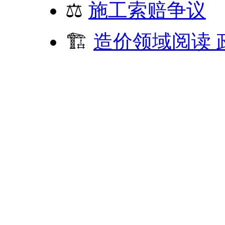
⚖️
施工索赔争议
🏗️
造价领域阅读 