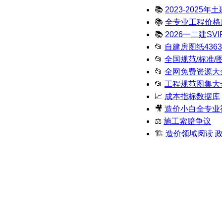
📚
2023-2025年
📚
全专业工程价格库完
📚
2026一二建SVI
📂
自建房图纸4363
📂
全国规范/标准/图
📂
全网免费资源大全
📂
工程规范图集大
📈
成本指标数据库
🎥
造价小白全专业
⚖️
施工索赔争议
🏗️
造价领域阅读 